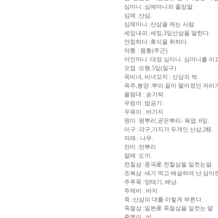
심마니 :심메마니의 줄임말.
심메 :산삼.
심메마니 :산삼을 캐는 사람.
세잎내피 :세잎,3잎산삼을 말한다.
안침하다 :휴식을 취하다.
약통 : 몸통(주근)
어인마니 :대장 심마니. 심마니를 이
오엽 :오행.5잎(일구)
옥비녀, 비녀꼬지 : 산삼의 싹.
옥주,봉양 :뿌리 끝이 떨어졌던 자리
올림대 : 숟가락.
우렁이 :밥공기.
우묵이 : 바가지
원미 :원뿌리,곧은뿌리- 육엽 :6잎.
이구 :각구,가지가 두개인 산삼,2枝.
자래 : 나무.
잔미 :잔뿌리
잘매 :도끼.
전칠삼 :중국産 전칠삼을 일컷는말.
조복삼 :새가 먹고 배설하여 난 삼이란
주루묵 :망태기, 배낭.
주제비 : 바지.
죽 :산삼의 대를 이렇게 부른다.
죽절삼 :일본産 죽절삼을 일컷는 말
줄멩이 : 비