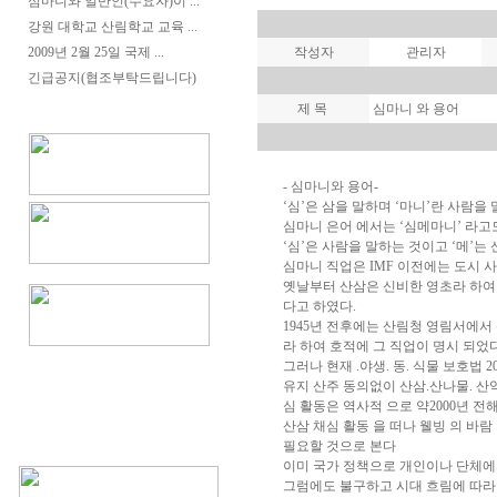
심마니와 일반인(수요자)이 ...
강원 대학교 산림학교 교육 ...
2009년 2월 25일 국제 ...
작성자
관리자
긴급공지(협조부탁드립니다)
제 목
심마니 와 용어
- 심마니와 용어-
‘심’은 삼을 말하며 ‘마니’란 사람을 
심마니 은어 에서는 ‘심메마니’ 라고
‘심’은 사람을 말하는 것이고 ‘메’는
심마니 직업은 IMF 이전에는 도시 
옛날부터 산삼은 신비한 영초라 하여 
다고 하였다.
1945년 전후에는 산림청 영림서에
라 하여 호적에 그 직업이 명시 되었
그러나 현재 .야생. 동. 식물 보호법
유지 산주 동의없이 산삼.산나물. 산
심 활동은 역사적 으로 약2000년 
산삼 채심 활동 을 떠나 웰빙 의 바
필요할 것으로 본다
이미 국가 정책으로 개인이나 단체에
그럼에도 불구하고 시대 흐림에 따라