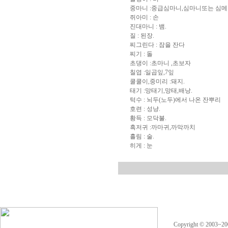
중마니 :중급심마니,심마니또는 심메
쥐아미 : 손
진대마니 : 뱀.
질 : 된장.
찌그린다 : 잠을 잔다
찌기 : 돌
초댕이 :초마니 ,초보자
칠엽 :일곱잎,7잎
쿨쿨이,중미리 :돼지.
태기 :망태기,망태,배낭.
턱수 : 뇌두(노두)에서 나온 잔뿌리
호련 : 성냥.
황득 : 모닥불.
흑저귀 :까마귀,까막까치
흘림 : 술.
히게 : 눈
Copyright © 2003~