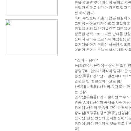
쁨을 맛보면 잊어 버리지 못하고 계속
취업란 여파로 선택한 경우도 있고 
탄 하지 않다.
이미 수입보다 지출이 많은 현실이 
그만큼 산삼보기가 어렵고 고갈이 되
건강을 위해 등산 개념으로 자연을 
잘못된 선택으로 크나큰 낭패를 당할 
심마니 은어는 조선시대 채심활동을 
밀거래을 하기 위하여 사용한 것으로 
이러한 은어는 오늘날 까지 가끔 사
* 심마니 용어 *
동(動)자삼 : 움직이는 산삼은 말함
멍텅구리 :연도가 어리며 텅치가 큰
봉삼(鳳蔘) :양각삼이 발전하여 제 1
일컫는 말. 천년삼이라고도 함.
산양삼(山養蔘) :산삼의 종자 또는 
는 산삼.
양각삼(羊角蔘) :양의 뿔처럼 턱수가
인종(人種) :산삼의 종자을 사람이 
장뇌삼 :산삼이 땅속에 깊이 묻혀서 
장뇌삼(長腦蔘), 장로(長蘆), 산양삼
장뇌삼 :산삼.인삼의 종자를 산에서
장쾌삼 :꿩이 인삼의 씨앗을 먹고 인
임)