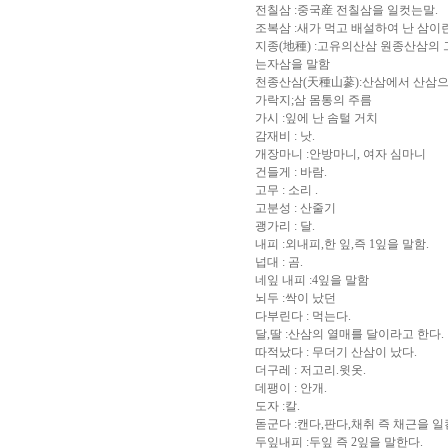
전칠삼 :중국産 전칠삼을 일컷는말.
조복삼 :새가 먹고 배설하여 난 삼이란
지종(地種) :고유의산삼 원종산삼의
는자삼을 말함
천종산삼(天種山蔘):산삼에서 산삼
가락지;삼 몸통의 주름
가시 :잎에 난 솜털 거치
감재비 : 낫.
개장마니 :안방마니, 여자 심마니
건들게 : 바람.
고무 : 소리 .
고분성 : 산줄기
괭가리 : 달.
내피 :외내피,한 잎,즉 1잎을 말함.
넙대 : 곰.
네잎 내피 :4잎을 말함
뇌두 :싹이 났던
다부린다 : 먹는다.
달,딸 :산삼의 열매를 달이라고 한다.
따적났다 : 무더기 산삼이 났다.
더구레 : 저고리.윗옷.
데팽이 : 안개.
도자 :칼.
돋군다 :캔다,판다,채취 즉 채근을 일
두잎내피 :두잎 즉 2잎을 말한다.