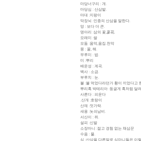
마당너구리 : 개.
마당심 : 산삼밭.
마대 :지팡이
막장뇌 :인종의 산삼을 말한다.
망 : 보다 더 큰.
명아리 :삼의 꽃,蔘花.
모래미 :쌀
모둠 :움막,움집.천막
몽 : 꿀, 해.
무루미 : 밥.
미 :뿌리
배운성 : 계곡.
백사 : 소금.
부루치 : 눈.
불 :불 먹었다라던가 황이 끼었다고 
뿌리혹 박테리아 :둥글게 혹처럼 달려
사른다 : 피운다
.산개 :호랑이
산재 :젓가락.
새용 :놋쇠남비.
서산이 : 쥐.
설피 :신발
소장마니 :젊고 경험 없는 채삼꾼
수음 : 물.
심 :산삼을 다른말로 심마니들은 이