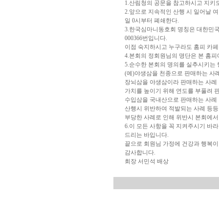
1.산림청의 공문을 참고하시고 지키
2.앞으로 지속적인 산행 시 일어날 여
일 0시부터 폐쇄한다.
3.한국심마니동호회 명칭은 대한민국
000366번입니다.
이점 숙지하시고 누구라도 홈피 카페
4.본회의 정회원님의 명단은 본 홈피
5.순수한 본회의 명의를 실추시키는 
(예)야생삼을 천종으로 판매하는 사
장뇌삼을 야생삼이라 판매하는 사례
가치를 높이기 위해 연도를 부풀려 
수입삼을 국내산으로 판매하는 사례
산행시 위반하여 적발되는 사례 등등
부당한 사례로 인해 위반시 본회에서 
6.이 모든 사항을 꼭 지켜주시기 
드리는 바입니다.
끝으로 회원님 가정에 건강과 행복이
감사합니다.
회장 서민석 배상