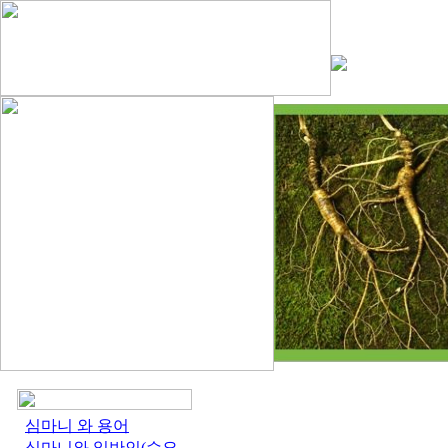
심마니 와 용어
심마니와 일반인(수요