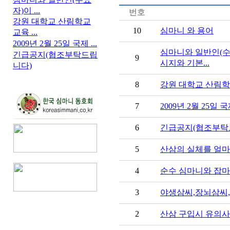
자)이 ...
번호
강원 대학교 산림학교
10
심마니 와 용어
교육 ...
2009년 2월 25일 국제 ...
심마니와 일반인(수
긴급공지(협조부탁드립
9
시지와 기본...
니다)
8
강원 대학교 산림학
7
2009년 2월 25일
6
긴급공지(협조부탁
5
산삼의 실체를 얼마
4
순수 심마니와 잡마
3
야생삼씨,장뇌삼씨,
2
산삼 구입시 유의