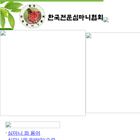
심마니 와 용어
심마니와 일반인(수요