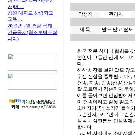
심마니와 일반인(수요
자)이 ...
강원 대학교 산림학교
작성자
관리자
교육 ...
2009년 2월 25일 국제 ...
제 목
말도 많고 탈도
긴급공지(협조부탁드립
니다)
한국 전문 심마니 협회를 
본인이 그동안 산에 오르며
다.
산삼 시장을 보면 말도 많고
우선 산삼을 종류별로 나누
천종, 지종, 인종(산양 산삼
잘 모르면서 겸손하지 못하
예를 들어보면 인삼밭에서 
이 천종이라고 잘못 알고 
소비자가(장) 소리만 들어
그런건지, 모르면서 그런건지
삼을 채심한분은 인삼밭에서
합니다
그러면 사실대로 소비자에게